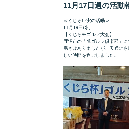
稿
11月17日週の活動
日:
≪くじらい実の活動≫
11月19日(水)
【くじら杯ゴルフ大会】
鹿沼市の「鷹ゴルフ倶楽部」に
寒さはありましたが、天候にも
しい時間を過ごしました。