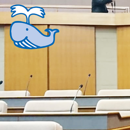
コ
ン
テ
ン
ツ
へ
ス
キ
ッ
プ
くじらい実
足立区を全力疾走！！