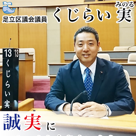
コ
ン
テ
ン
ツ
へ
ス
キ
ッ
プ
くじらい実
足立区を全力疾走！！