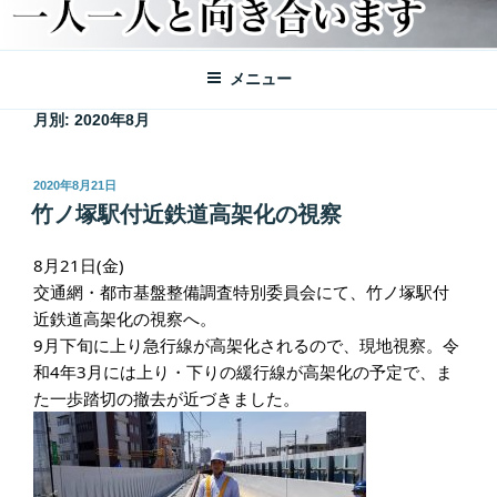
メニュー
月別: 2020年8月
投
2020年8月21日
稿
竹ノ塚駅付近鉄道高架化の視察
日:
8月21日(金)
交通網・都市基盤整備調査特別委員会にて、竹ノ塚駅付
近鉄道高架化の視察へ。
9月下旬に上り急行線が高架化されるので、現地視察。令
和4年3月には上り・下りの緩行線が高架化の予定で、ま
た一歩踏切の撤去が近づきました。