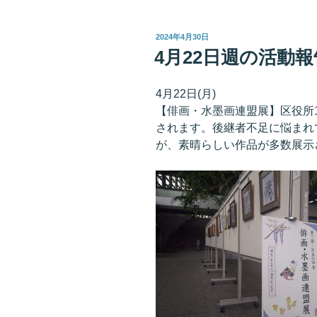
投
2024年4月30日
稿
4月22日週の活動報
日:
4月22日(月)
【俳画・水墨画連盟展】区役所
されます。後継者不足に悩まれ
が、素晴らしい作品が多数展示