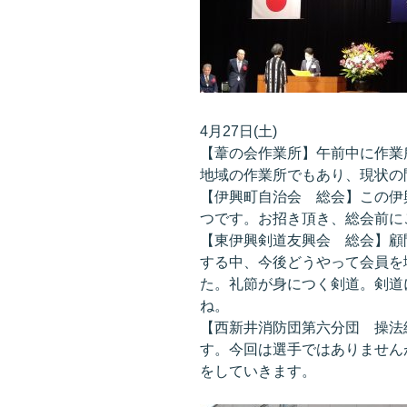
4月27日(土)
【葦の会作業所】午前中に作業
地域の作業所でもあり、現状の
【伊興町自治会 総会】この伊
つです。お招き頂き、総会前に
【東伊興剣道友興会 総会】顧
する中、今後どうやって会員を
た。礼節が身につく剣道。剣道
ね。
【西新井消防団第六分団 操法
す。今回は選手ではありません
をしていきます。