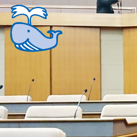
コ
ン
テ
ン
ツ
へ
ス
キ
ッ
プ
くじらい実
足立区を全力疾走！！