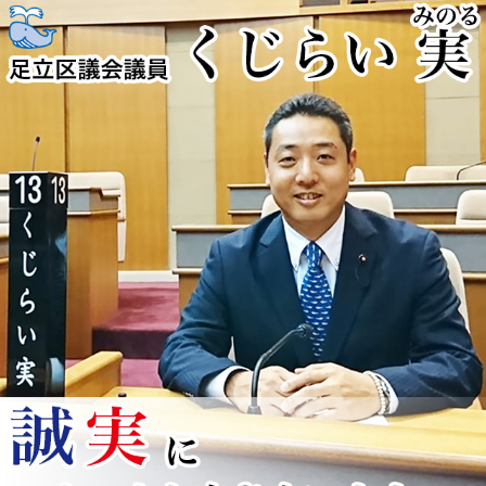
コ
ン
テ
ン
ツ
へ
ス
キ
ッ
プ
くじらい実
足立区を全力疾走！！