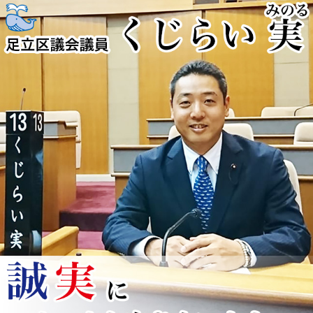
コ
ン
テ
ン
ツ
へ
ス
キ
ッ
プ
くじらい実
足立区を全力疾走！！