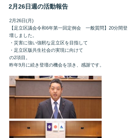
稿
2月26日週の活動報告
日:
2月26日(月)
【足立区議会令和6年第一回定例会 一般質問】20分間登
壇しました。
・災害に強い強靭な足立区を目指して
・足立区版共生社会の実現に向けて
の2項目。
昨年9月に続き登壇の機会を頂き、感謝です。