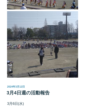
投
2024年3月12日
稿
3月4日週の活動報告
日:
3月6日(水)