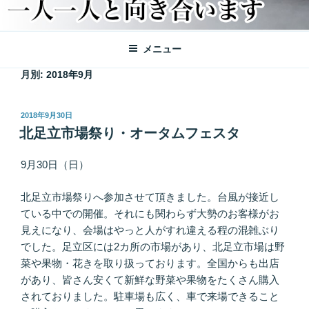
メニュー
月別: 2018年9月
投
2018年9月30日
稿
北足立市場祭り・オータムフェスタ
日:
9月30日（日）
北足立市場祭りへ参加させて頂きました。台風が接近し
ている中での開催。それにも関わらず大勢のお客様がお
見えになり、会場はやっと人がすれ違える程の混雑ぶり
でした。足立区には2カ所の市場があり、北足立市場は野
菜や果物・花きを取り扱っております。全国からも出店
があり、皆さん安くて新鮮な野菜や果物をたくさん購入
されておりました。駐車場も広く、車で来場できること