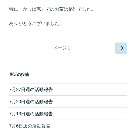
特に「かっぱ庵」でのお茶は格別でした。
ありがとうございました。
投
次
ページ
1
の
稿
ペ
ナ
ー
ビ
最近の投稿
ジ
ゲ
ー
7月27日週の活動報告
シ
7月20日週の活動報告
ョ
7月13日週の活動報告
ン
7月6日週の活動報告