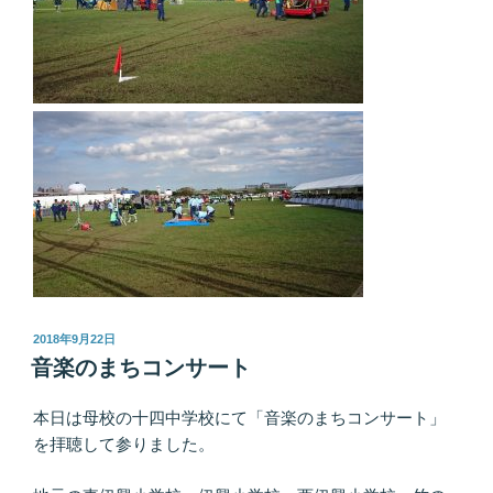
投
2018年9月22日
稿
音楽のまちコンサート
日:
本日は母校の十四中学校にて「音楽のまちコンサート」
を拝聴して参りました。