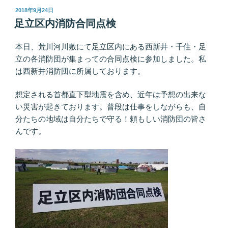
投
2018年9月24日
稿
足立区内消防合同点検
日:
本日、荒川河川敷にて足立区内にある西新井・千住・足
立の各消防団が集まっての合同点検に参加しました。私
は西新井消防団に所属しております。
想定される首都直下型地震を含め、近年は予想の出来な
い災害が起きております。普段は仕事をしながらも、自
分たちの地域は自分たちで守る！頼もしい消防団の皆さ
んです。