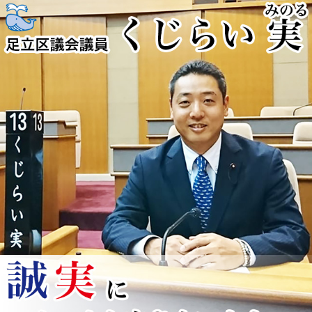
コ
ン
テ
ン
ツ
へ
ス
キ
ッ
プ
くじらい実
足立区を全力疾走！！