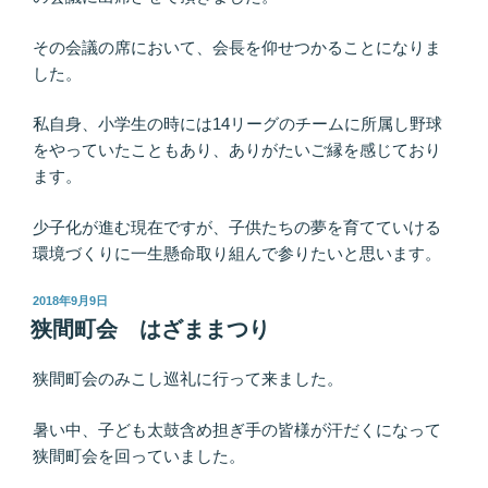
その会議の席において、会長を仰せつかることになりま
した。
私自身、小学生の時には14リーグのチームに所属し野球
をやっていたこともあり、ありがたいご縁を感じており
ます。
少子化が進む現在ですが、子供たちの夢を育てていける
環境づくりに一生懸命取り組んで参りたいと思います。
投
2018年9月9日
稿
狭間町会 はざままつり
日:
狭間町会のみこし巡礼に行って来ました。
暑い中、子ども太鼓含め担ぎ手の皆様が汗だくになって
狭間町会を回っていました。