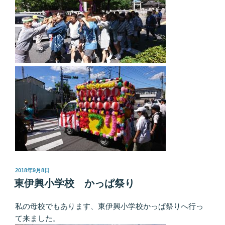
投
2018年9月8日
稿
東伊興小学校 かっぱ祭り
日:
私の母校でもあります、東伊興小学校かっぱ祭りへ行っ
て来ました。