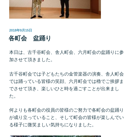
投
2018年9月15日
稿
各町会 盆踊り
日:
本日は、古千谷町会、舎人町会、六月町会の盆踊りに参
加させて頂きました。
古千谷町会では子どもたちの金管楽器の演奏、舎人町会
では踊っている皆様の笑顔、六月町会では櫓でご挨拶ま
でさせて頂き、楽しいひと時を過ごすことが出来まし
た。
何よりも各町会の役員の皆様のご努力で各町会の盆踊り
が成り立っていること、そして町会の皆様が楽しんでい
る様子に微笑ましい気持ちになりました。