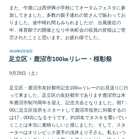
また、午後には西伊興小学校にてオータムフェスタに参
加してきました。多数の親子連れの皆さんで賑わってお
りました。途中晴れ間もみられましたが、台風接近の
中、体育館での開催となり中央町会の役員の皆様はご苦
労されたことと思います。お疲れ様でした。
投
2018年9月30日
稿
足立区・鹿沼市100㎞リレー・桜彰祭
日:
9月29日（土）
足立区・鹿沼市友好都市記念100㎞リレーのお見送りに行
って来ました。足立区の友好都市であります鹿沼市は本
年鹿沼市制70周年を迎え、記念大会となりました。朝7：
00に足立区役所をスタートして鹿沼市役所に到着するの
は17：00頃になるそうです。約20名でタスキを繋いでい
くことは本当に素晴らしいと感じました。そして、スタ
ーターはオリンピック選手の浅井えり子さん。私もいつ