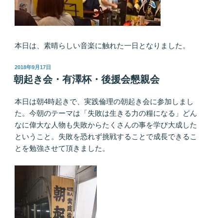
本日は、素晴らしい音楽に触れた一日となりました。
投
2018年9月17日
稿
朝起き会・有澤杯・後援会懇親会
日:
本日は朝4時起きで、実践倫理の朝起き会に参加しまし
た。今朝のテーマは「失敗は生きる力の糧になる」どん
なに偉大な人物も失敗からたくさんの事を学び大成した
ということ。失敗を恐れず挑戦することで成長できるこ
とを勉強させて頂きました。