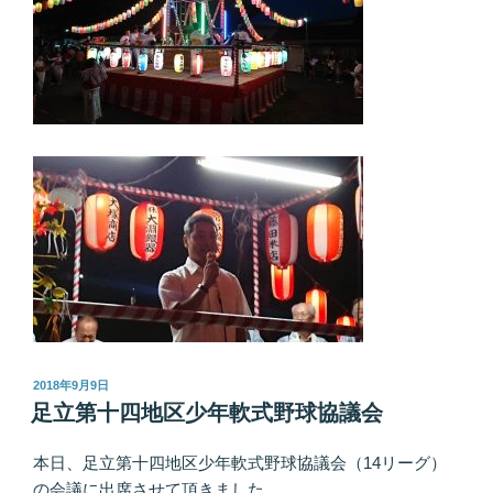
投
2018年9月9日
稿
足立第十四地区少年軟式野球協議会
日:
本日、足立第十四地区少年軟式野球協議会（14リーグ）
の会議に出席させて頂きました。