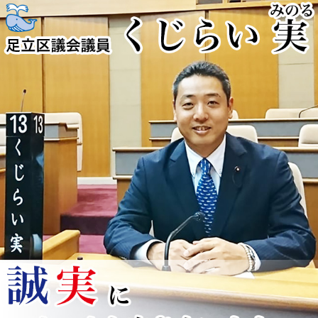
コ
ン
テ
ン
ツ
へ
ス
キ
ッ
プ
くじらい実
足立区を全力疾走！！