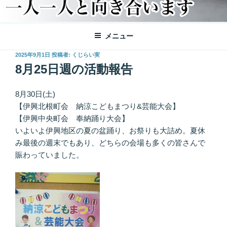
メニュー
投
2025年9月1日
投稿者:
くじらい実
稿
8月25日週の活動報告
日:
8月30日(土)
【伊興北根町会 納涼こどもまつり&芸能大会】
【伊興中央町会 奉納踊り大会】
いよいよ伊興地区の夏の盆踊り、お祭りも大詰め。夏休
み最後の週末でもあり、どちらの会場も多くの皆さんで
賑わっていました。