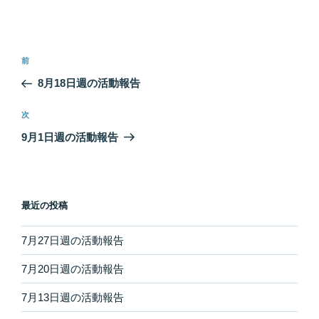
投
過
前
稿
去
8月18日週の活動報告
ナ
の
ビ
投
次
次
稿
ゲ
の
9月1日週の活動報告
投
ー
稿
シ
ョ
最近の投稿
ン
7月27日週の活動報告
7月20日週の活動報告
7月13日週の活動報告