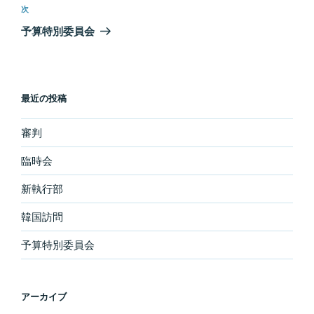
ビ
投
次
次
稿
ゲ
の
予算特別委員会
投
ー
稿
シ
ョ
最近の投稿
ン
審判
臨時会
新執行部
韓国訪問
予算特別委員会
アーカイブ