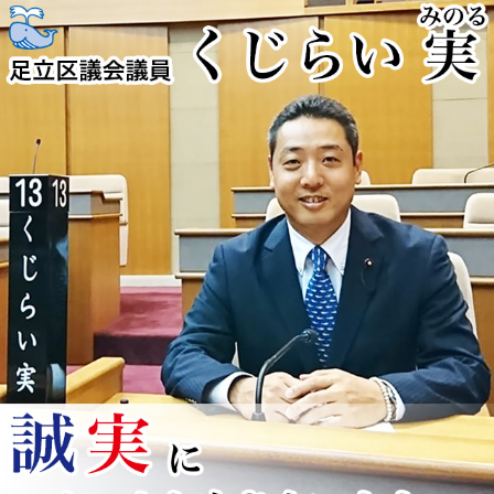
コ
ン
テ
ン
ツ
へ
ス
キ
ッ
プ
くじらい実
足立区を全力疾走！！