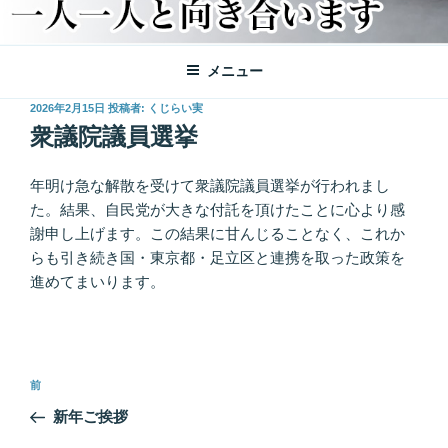
メニュー
投
2026年2月15日
投稿者:
くじらい実
稿
衆議院議員選挙
日:
年明け急な解散を受けて衆議院議員選挙が行われまし
た。結果、自民党が大きな付託を頂けたことに心より感
謝申し上げます。この結果に甘んじることなく、これか
らも引き続き国・東京都・足立区と連携を取った政策を
進めてまいります。
投
過
前
稿
去
新年ご挨拶
ナ
の