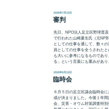
投
2026年7月15日
稿
審判
日:
先日、NPO法人足立区野球普
で行われた山崎夏生氏（元NP
としての仕事を通して、数々の
員としての仕事を全うされたと
も大いに参考になるものであり
る」という言葉にも重みがあり
投
2026年6月15日
稿
臨時会
日:
６月５日の足立区議会臨時会に
成が決まりました。今後１年間
会、災害・オウム対策調査特別