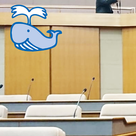
コ
ン
テ
ン
ツ
へ
ス
キ
ッ
プ
くじらい実
足立区を全力疾走！！