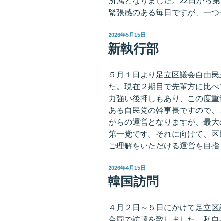
所属となりました。22日から
緊張感のある毎日ですが、一つ
投
2026年5月15日
稿
新執行部
日:
５月１日より足立区議会自由民
た。現在２期目で先輩方に比べ
力強い後押しもあり、この度重
ある自民党の幹事長ですので、
がらの運営となりますが、最大
第一党です。それに向けて、区
ご理解をいただける運営を目指
投
2026年4月15日
稿
韓国訪問
日:
４月２日～５日にかけて足立区
合同で訪韓を致しました。私自