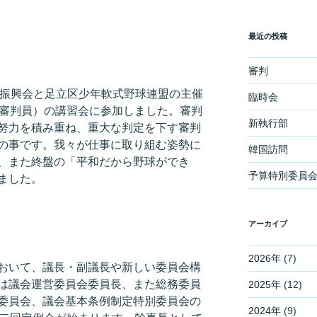
最近の投稿
審判
及振興会と足立区少年軟式野球連盟の主催
臨時会
B審判員）の講習会に参加しました。審判
新執行部
努力を積み重ね、重大な判定を下す審判
の事です。我々が仕事に取り組む姿勢に
韓国訪問
、また終盤の「平和だから野球ができ
予算特別委員
ました。
アーカイブ
2026年
(7)
おいて、議長・副議長や新しい委員会構
は議会運営委員会委員長、また総務委員
2025年
(12)
委員会、議会基本条例制定特別委員会の
2024年
(9)