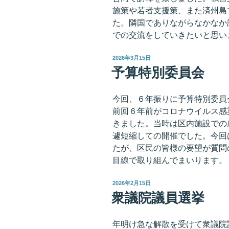
施策や若者支援策、また済州島
た。隣国でありながらなかなか
での交流をしていきたいと思い
投
2026年3月15日
稿
予算特別委員会
日:
今回、６年振りに予算特別委員
前回６年前がコロナウイルス感
きました。当時は区内施設での
遽短縮しての開催でした。今回
たが、区民の皆様の要望が質問
目線で取り組んでまいります。
投
2026年2月15日
稿
衆議院議員選挙
日:
年明け急な解散を受けて衆議院