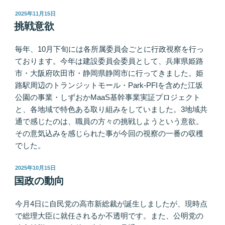
投
2025年11月15日
稿
挑戦意欲
日:
毎年、10月下旬には各所属委員会ごとに行政視察を行っ
ております。今年は建設委員会委員として、兵庫県姫路
市・大阪府吹田市・静岡県静岡市に行ってきました。姫
路駅周辺のトランジットモール・Park-PFIを含めた江坂
公園の事業・しずおかMaaS基幹事業実証プロジェクト
と、各地域で特色ある取り組みをしていました。3地域共
通で感じたのは、職員の方々の挑戦しようという意欲。
その意気込みを感じられた事が今回の視察の一番の収穫
でした。
投
2025年10月15日
稿
国政の動向
日:
今月4日に自民党の高市新総裁が誕生しましたが、現時点
で総理大臣に就任されるか不透明です。また、公明党の