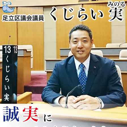
コ
ン
テ
ン
ツ
へ
ス
キ
ッ
プ
くじらい実
足立区を全力疾走！！