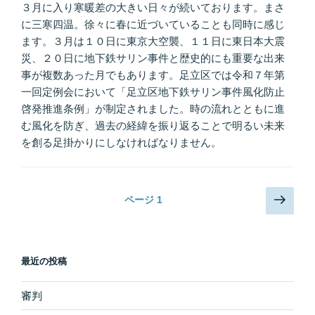
３月に入り寒暖差の大きい日々が続いております。まさ
に三寒四温。徐々に春に近づいていることも同時に感じ
ます。３月は１０日に東京大空襲、１１日に東日本大震
災、２０日に地下鉄サリン事件と歴史的にも重要な出来
事が複数あった月でもあります。足立区では令和７年第
一回定例会において「足立区地下鉄サリン事件風化防止
啓発推進条例」が制定されました。時の流れとともに進
む風化を防ぎ、過去の経緯を振り返ることで明るい未来
を創る足掛かりにしなければなりません。
投
次
ページ
1
の
稿
ペ
ナ
ー
ビ
最近の投稿
ジ
ゲ
ー
審判