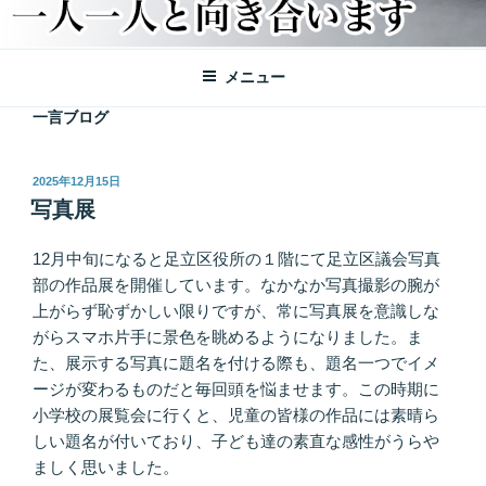
メニュー
一言ブログ
投
2025年12月15日
稿
写真展
日:
12月中旬になると足立区役所の１階にて足立区議会写真
部の作品展を開催しています。なかなか写真撮影の腕が
上がらず恥ずかしい限りですが、常に写真展を意識しな
がらスマホ片手に景色を眺めるようになりました。ま
た、展示する写真に題名を付ける際も、題名一つでイメ
ージが変わるものだと毎回頭を悩ませます。この時期に
小学校の展覧会に行くと、児童の皆様の作品には素晴ら
しい題名が付いており、子ども達の素直な感性がうらや
ましく思いました。