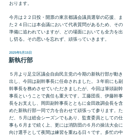
おります。
今月は２２日投・開票の東京都議会議員選挙の応援、ま
た２４日には本会議において代表質問があるため、その
準備に追われていますが、どの場面においても全力を出
し切る。その思いを忘れず、頑張っていきます。
投
2025年5月15日
稿
新執行部
日:
５月より足立区議会自由民主党の今期の新執行部が動き
出し、今回は副幹事長に任命されました。３年前にも副
幹事長を務めさせていただきましたが、今回は筆頭副幹
事長ということで責任も重大です。工藤団長、伊藤幹事
長をお支えし、岡田副幹事長とともに金田政調会長を含
めた新執行部一同で力を合わせて頑張って参ります。た
だ、５月は総会シーズンでもあり、監査委員としての仕
事も６月まで続く上、更には消防団の６月の操法大会に
向け選手として夜間は練習を重ねる日々です。多忙の中