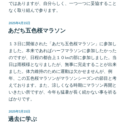
ではありますが、自分らしく、一つ一つに妥協すること
なく取り組んで参ります。
投
2025年4月15日
稿
あだち五色桜マラソン
日:
１３日に開催された「あだち五色桜マラソン」に参加し
ました。本来であればハーフマラソンに参加したかった
のですが、日程の都合上１０㎞の部に参加しました。当
日は雨模様となりましたが、無事に完走することが出来
ました。体力維持のために運動は欠かせませんが、例
年、この五色桜マラソンがマラソンシーズンの節目と考
えております。また、涼しくなる時期にマラソン再開と
いきたい所ですが、今年も猛暑が長く続かない事を祈る
ばかりです。
投
2025年3月15日
稿
過去に学ぶ
日: