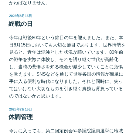
かねばなりません。
投
2025年8月15日
稿
終戦の日
日:
今年は戦後80年という節目の年を迎えました。また、本
日8月15日においても大切な節目であります。世界情勢を
見ると、近年は混沌とした状況が続いています。80年前
の戦争を実際に体験し、それを語り継ぐ世代が高齢化
し、当時の悲惨さを知る機会が減少していくことに危惧
を覚えます。SNSなどを通じて世界各国の情報が簡単に
手に入る便利な時代になりました。それと同時に、失っ
てはいけない大切なものを引き継ぐ責務も背負っている
のではないかと思います。
投
2025年7月15日
稿
体調管理
日:
今月に入っても、第二回定例会や参議院議員選挙に地域