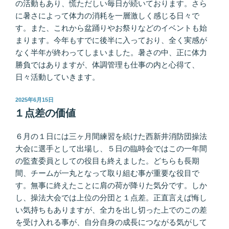
の活動もあり、慌ただしい毎日が続いております。さら
に暑さによって体力の消耗を一層激しく感じる日々で
す。また、これから盆踊りやお祭りなどのイベントも始
まります。今年もすでに後半に入っており、全く実感が
なく半年が終わってしまいました。暑さの中、正に体力
勝負ではありますが、体調管理も仕事の内と心得て、
日々活動していきます。
投
2025年6月15日
稿
１点差の価値
日:
６月の１日には三ヶ月間練習を続けた西新井消防団操法
大会に選手として出場し、５日の臨時会ではこの一年間
の監査委員としての役目も終えました。どちらも長期
間、チームが一丸となって取り組む事が重要な役目で
す。無事に終えたことに肩の荷が降りた気分です。しか
し、操法大会では上位の分団と１点差。正直言えば悔し
い気持ちもありますが、全力を出し切った上でのこの差
を受け入れる事が、自分自身の成長につながる気がして