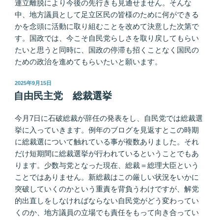
連立離脱により今後の先行きも見通せません。そんな
中、地方議員として足立区民の皆様のために何ができる
かを念頭に活動に取り組むことを改めて決意した次第で
す。国政では、今こそ自民党らしさを取り戻してもらい
たいと思うと同時に、国政の停滞も招くことなく国民の
ための政治を進めてもらいたいと願います。
投
2025年9月15日
稿
自由民主党 総裁選挙
日:
今月7日に石破総裁が辞任の発表をし、自民党では総裁選
挙に入っていきます。例年のブログを見返すとこの時期
に総裁選について触れている事が複数ありました。それ
だけ短期間に総裁選挙が行われているということでもあ
ります。少数与党となった現在、総裁＝総理大臣という
ことではありません。新総裁はこの厳しい状況をいかに
突破していくのかという重責を背負うわけですが、解党
的出直しをしなければならない自民党がどう変わってい
くのか、地方議員の立場でも責任をもって向き合ってい