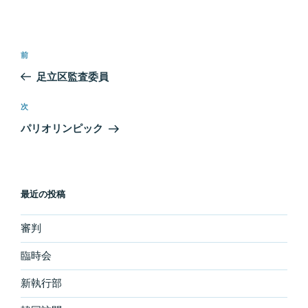
投
過
前
稿
去
足立区監査委員
ナ
の
ビ
投
次
次
稿
ゲ
の
パリオリンピック
投
ー
稿
シ
ョ
最近の投稿
ン
審判
臨時会
新執行部