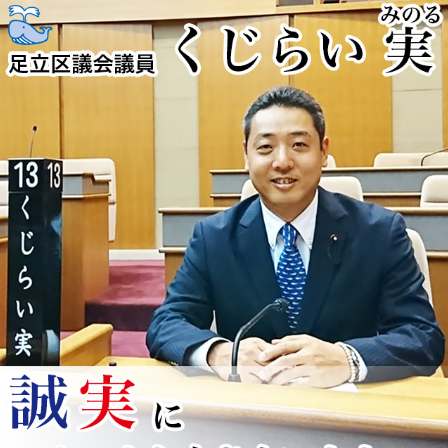
コ
ン
テ
ン
ツ
へ
ス
キ
ッ
プ
くじらい実
足立区を全力疾走！！