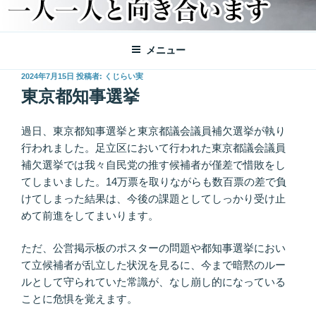
メニュー
投
2024年7月15日
投稿者:
くじらい実
稿
東京都知事選挙
日:
過日、東京都知事選挙と東京都議会議員補欠選挙が執り
行われました。足立区において行われた東京都議会議員
補欠選挙では我々自民党の推す候補者が僅差で惜敗をし
てしまいました。14万票を取りながらも数百票の差で負
けてしまった結果は、今後の課題としてしっかり受け止
めて前進をしてまいります。
ただ、公営掲示板のポスターの問題や都知事選挙におい
て立候補者が乱立した状況を見るに、今まで暗黙のルー
ルとして守られていた常識が、なし崩し的になっている
ことに危惧を覚えます。