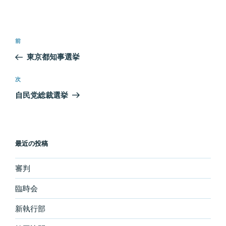
投
過
前
稿
去
東京都知事選挙
ナ
の
ビ
投
次
次
稿
ゲ
の
自民党総裁選挙
投
ー
稿
シ
ョ
最近の投稿
ン
審判
臨時会
新執行部