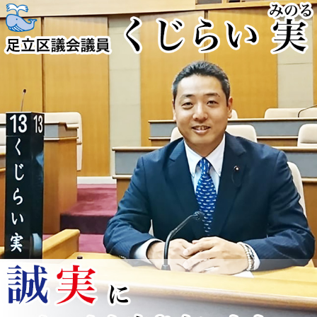
コ
ン
テ
ン
ツ
へ
ス
キ
ッ
プ
くじらい実
足立区を全力疾走！！