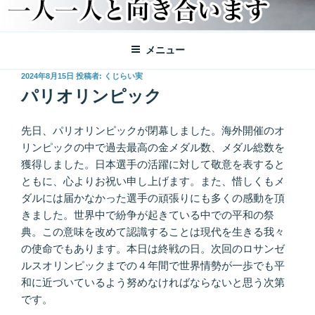
メニュー
投
2024年8月15日
投稿者:
くじらい実
稿
パリオリンピック
日:
先日、パリオリンピックが閉幕しました。海外開催のオ
リンピックの中で過去最高の金メダル数、メダル総数を
獲得しました。日本選手の活躍に対して敬意を表すると
ともに、心よりお祝い申し上げます。また、惜しくもメ
ダルには届かなかった選手の頑張りにも多くの感動を頂
きました。世界中で紛争が起きている中での平和の祭
典。この意味を改めて認識することは現代を生きる我々
の使命でもあります。本日は終戦の日。次回のロサンゼ
ルスオリンピックまでの４年間で世界情勢が一歩でも平
和に近づいているよう努めなければならないと思う次第
です。